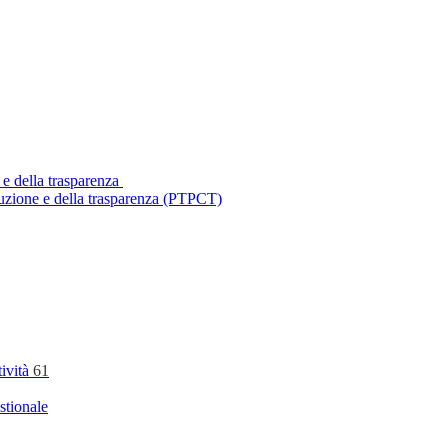
 e della trasparenza
ruzione e della trasparenza (PTPCT)
tività
61
stionale