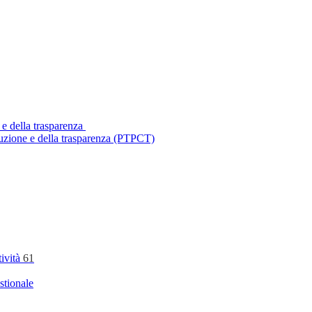
 e della trasparenza
ruzione e della trasparenza (PTPCT)
tività
61
stionale