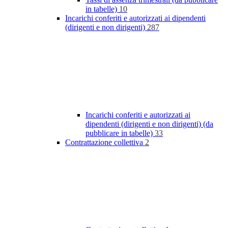
in tabelle)
10
Incarichi conferiti e autorizzati ai dipendenti
(dirigenti e non dirigenti)
287
Incarichi conferiti e autorizzati ai
dipendenti (dirigenti e non dirigenti) (da
pubblicare in tabelle)
33
Contrattazione collettiva
2