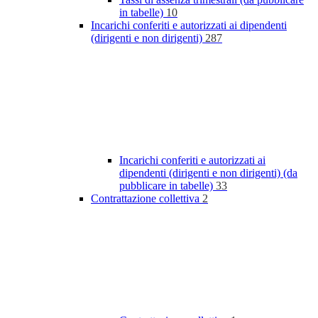
in tabelle)
10
Incarichi conferiti e autorizzati ai dipendenti
(dirigenti e non dirigenti)
287
Incarichi conferiti e autorizzati ai
dipendenti (dirigenti e non dirigenti) (da
pubblicare in tabelle)
33
Contrattazione collettiva
2