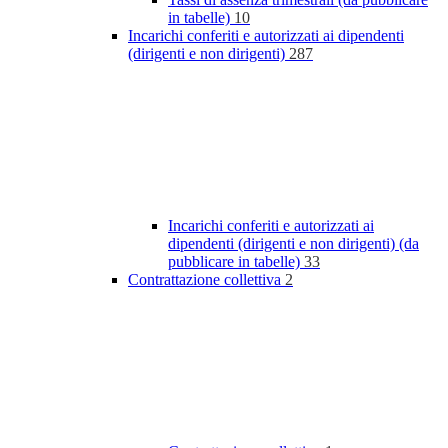
in tabelle)
10
Incarichi conferiti e autorizzati ai dipendenti
(dirigenti e non dirigenti)
287
Incarichi conferiti e autorizzati ai
dipendenti (dirigenti e non dirigenti) (da
pubblicare in tabelle)
33
Contrattazione collettiva
2