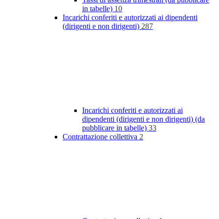
in tabelle)
10
Incarichi conferiti e autorizzati ai dipendenti
(dirigenti e non dirigenti)
287
Incarichi conferiti e autorizzati ai
dipendenti (dirigenti e non dirigenti) (da
pubblicare in tabelle)
33
Contrattazione collettiva
2