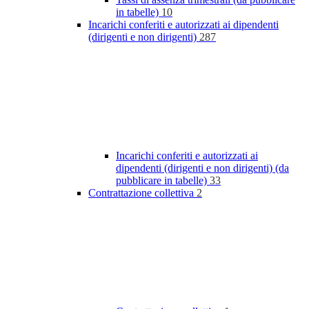
in tabelle)
10
Incarichi conferiti e autorizzati ai dipendenti
(dirigenti e non dirigenti)
287
Incarichi conferiti e autorizzati ai
dipendenti (dirigenti e non dirigenti) (da
pubblicare in tabelle)
33
Contrattazione collettiva
2