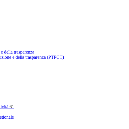
 e della trasparenza
ruzione e della trasparenza (PTPCT)
tività
61
stionale