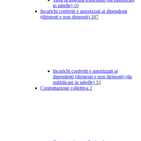
in tabelle)
10
Incarichi conferiti e autorizzati ai dipendenti
(dirigenti e non dirigenti)
287
Incarichi conferiti e autorizzati ai
dipendenti (dirigenti e non dirigenti) (da
pubblicare in tabelle)
33
Contrattazione collettiva
2