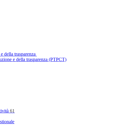
 e della trasparenza
ruzione e della trasparenza (PTPCT)
tività
61
stionale