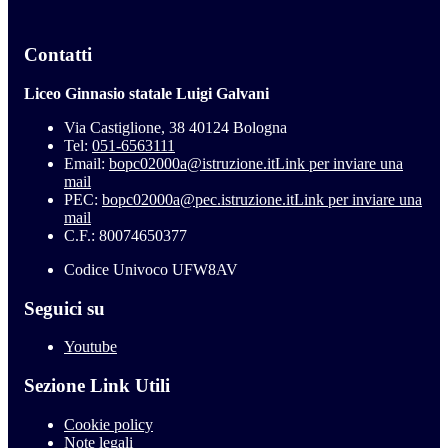
Contatti
Liceo Ginnasio statale Luigi Galvani
Via Castiglione, 38 40124 Bologna
Tel:
051-6563111
Email:
bopc02000a@istruzione.it
Link per inviare una
mail
PEC:
bopc02000a@pec.istruzione.it
Link per inviare una
mail
C.F.: 80074650377
Codice Univoco UFW8AV
Seguici su
Youtube
Sezione Link Utili
Cookie policy
Note legali