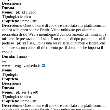
Descrizione
Durata
Nome:
_pk_id.1.2ad0
Tipologia:
tecnico
Proprieta:
Prime Parti
Descrizione:
Questo nome di cookie è associato alla piattaforma di
analisi web open source Piwik. Viene utilizzato per aiutare i
proprietari di siti Web a monitorare il comportamento dei visitatori e
misurare le prestazioni del sito. È un cookie di tipo pattern, in cui il
prefisso _pk_id è seguito da una breve serie di numeri e lettere, che
si ritiene sia un codice di riferimento per il dominio che imposta il
cookie.
Durata:
1 anno
www.liceogalvani.edu.it
Nome
Tipologia
Proprieta
Descrizione
Durata
Nome:
_pk_ses.1.2ad0
Tipologia:
tecnico
Proprieta:
Prime Parti
Descrizione:
Questo nome di cookie è associato alla piattaforma di
analisi web open source Piwik. Viene utilizzato per aiutare i