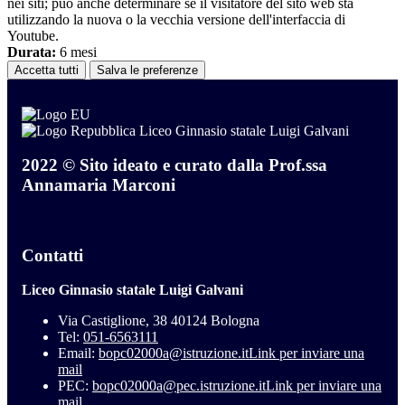
nei siti; può anche determinare se il visitatore del sito web sta
utilizzando la nuova o la vecchia versione dell'interfaccia di
Youtube.
Durata:
6 mesi
Accetta tutti
Salva le preferenze
Liceo Ginnasio statale Luigi Galvani
2022 © Sito ideato e curato dalla Prof.ssa
Annamaria Marconi
Contatti
Liceo Ginnasio statale Luigi Galvani
Via Castiglione, 38 40124 Bologna
Tel:
051-6563111
Email:
bopc02000a@istruzione.it
Link per inviare una
mail
PEC:
bopc02000a@pec.istruzione.it
Link per inviare una
mail