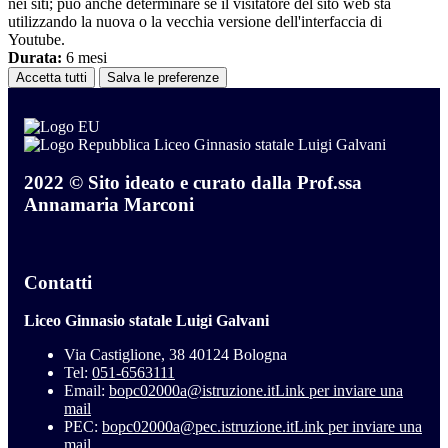
nei siti; può anche determinare se il visitatore del sito web sta
utilizzando la nuova o la vecchia versione dell'interfaccia di
Youtube.
Durata:
6 mesi
Accetta tutti
Salva le preferenze
Liceo Ginnasio statale Luigi Galvani
2022 © Sito ideato e curato dalla Prof.ssa
Annamaria Marconi
Contatti
Liceo Ginnasio statale Luigi Galvani
Via Castiglione, 38 40124 Bologna
Tel:
051-6563111
Email:
bopc02000a@istruzione.it
Link per inviare una
mail
PEC:
bopc02000a@pec.istruzione.it
Link per inviare una
mail