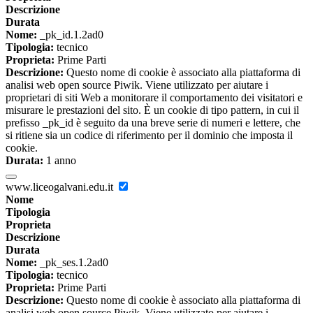
Descrizione
Durata
Nome:
_pk_id.1.2ad0
Tipologia:
tecnico
Proprieta:
Prime Parti
Descrizione:
Questo nome di cookie è associato alla piattaforma di
analisi web open source Piwik. Viene utilizzato per aiutare i
proprietari di siti Web a monitorare il comportamento dei visitatori e
misurare le prestazioni del sito. È un cookie di tipo pattern, in cui il
prefisso _pk_id è seguito da una breve serie di numeri e lettere, che
si ritiene sia un codice di riferimento per il dominio che imposta il
cookie.
Durata:
1 anno
www.liceogalvani.edu.it
Nome
Tipologia
Proprieta
Descrizione
Durata
Nome:
_pk_ses.1.2ad0
Tipologia:
tecnico
Proprieta:
Prime Parti
Descrizione:
Questo nome di cookie è associato alla piattaforma di
analisi web open source Piwik. Viene utilizzato per aiutare i