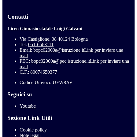
Contatti
Liceo Ginnasio statale Luigi Galvani
Via Castiglione, 38 40124 Bologna
Tel:
051-6563111
Email:
bopc02000a@istruzione.it
Link per inviare una
mail
PEC:
bopc02000a@pec.istruzione.it
Link per inviare una
mail
C.F.: 80074650377
Codice Univoco UFW8AV
Seguici su
Youtube
Sezione Link Utili
Cookie policy
Note legali