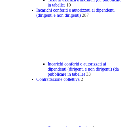
in tabelle)
10
Incarichi conferiti e autorizzati ai dipendenti
(dirigenti e non dirigenti)
287
Incarichi conferiti e autorizzati ai
dipendenti (dirigenti e non dirigenti) (da
pubblicare in tabelle)
33
Contrattazione collettiva
2