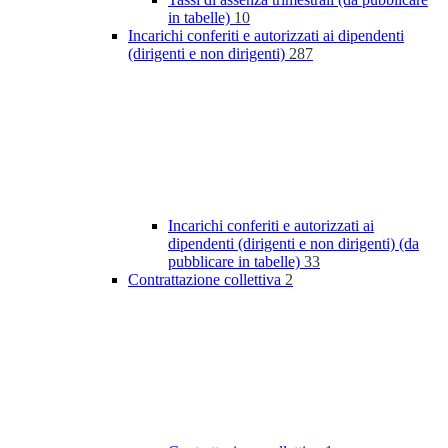
in tabelle)
10
Incarichi conferiti e autorizzati ai dipendenti
(dirigenti e non dirigenti)
287
Incarichi conferiti e autorizzati ai
dipendenti (dirigenti e non dirigenti) (da
pubblicare in tabelle)
33
Contrattazione collettiva
2