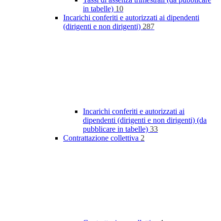
in tabelle)
10
Incarichi conferiti e autorizzati ai dipendenti
(dirigenti e non dirigenti)
287
Incarichi conferiti e autorizzati ai
dipendenti (dirigenti e non dirigenti) (da
pubblicare in tabelle)
33
Contrattazione collettiva
2